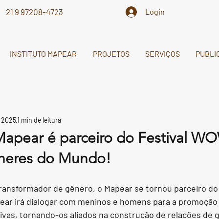
21 9 97208-4723
Login
INSTITUTO MAPEAR
PROJETOS
SERVIÇOS
PUBLI
e 2025
1 min de leitura
 Mapear é parceiro do Festival W
lheres do Mundo!
transformador de gênero, o Mapear se tornou parceiro do
ear irá dialogar com meninos e homens para a promoção 
ivas, tornando-os aliados na construção de relações de 