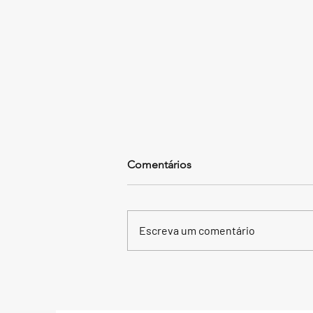
Comentários
Escreva um comentário
Janeiro Branco e
masculinidades positivas:
cuidar da saúde mental