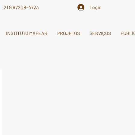
21 9 97208-4723
Login
INSTITUTO MAPEAR
PROJETOS
SERVIÇOS
PUBLI