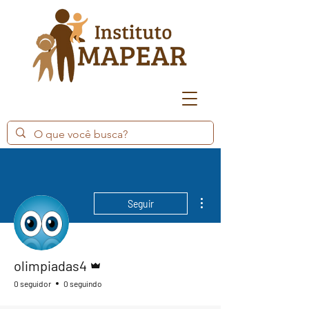
Mais ações
Seguir
Administrador
olimpiadas4
0 seguidor
0 seguindo